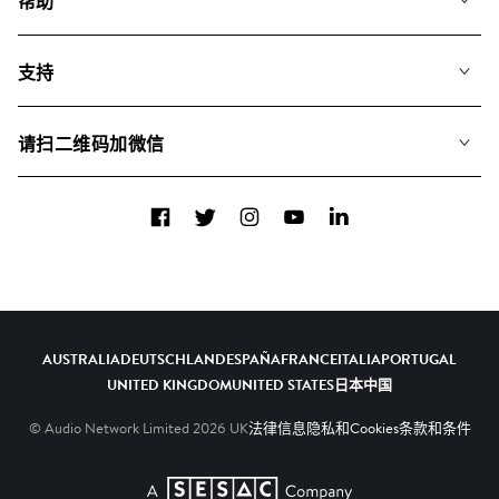
帮助
搜索
常见问题
歌单
支持
我们如何运用AI
专辑
联系我们
合辑
请扫二维码加微信
关于我们
Facebook
Twitter
Instagram
YouTube
LinkedIn
AUSTRALIA
DEUTSCHLAND
ESPAÑA
FRANCE
ITALIA
PORTUGAL
UNITED KINGDOM
UNITED STATES
日本
中国
© Audio Network Limited
2026
UK
法律信息
隐私和Cookies
条款和条件
A SESAC Company