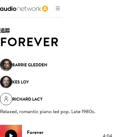
追踪
FOREVER
BARRIE GLEDDEN
KES LOY
RICHARD LACY
Relaxed, romantic piano led pop. Late 1980s
.
Forever
4:04