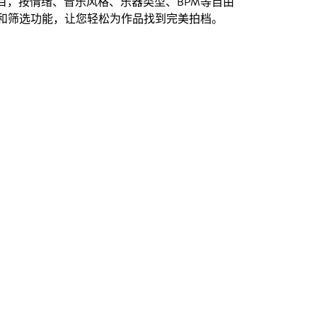
创曲目，按情绪、音乐风格、乐器类型、BPM等自由
和筛选功能，让您轻松为作品找到完美拍档。