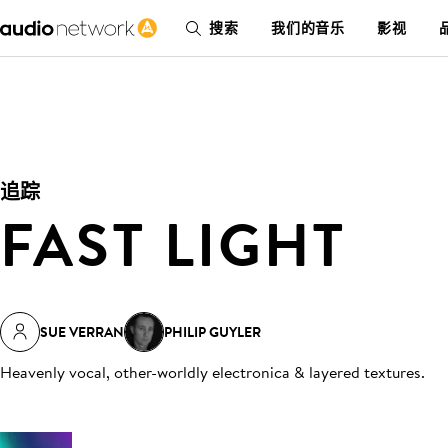
搜索
我们的音乐
影视
追踪
FAST LIGHT
SUE VERRAN
PHILIP GUYLER
Heavenly vocal, other-worldly electronica & layered textures
.