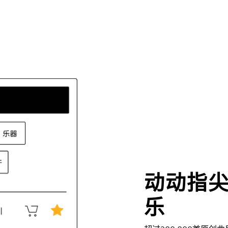
动动指
乐