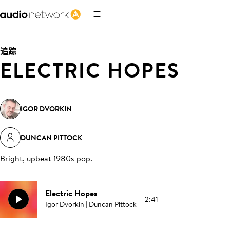
追踪
ELECTRIC HOPES
IGOR DVORKIN
DUNCAN PITTOCK
Bright, upbeat 1980s pop
.
Electric Hopes
2:41
Igor Dvorkin | Duncan Pittock