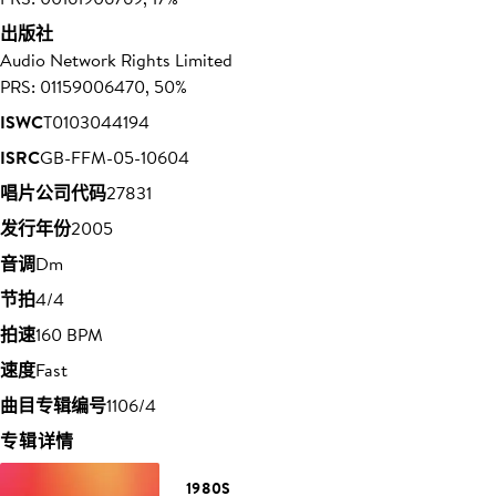
出版社
Audio Network Rights Limited
PRS: 01159006470, 50%
ISWC
T0103044194
ISRC
GB-FFM-05-10604
唱片公司代码
27831
发行年份
2005
音调
Dm
节拍
4/4
拍速
160 BPM
速度
Fast
曲目专辑编号
1106/4
专辑详情
1980S