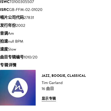
ISWC
T0100305507
ISRC
GB-FFM-02-01020
唱片公司代码
27831
发行年份
2002
音调
Am
拍速
null BPM
速度
Slow
曲目专辑编号
1010/20
专辑详情
JAZZ, BOOGIE, CLASSICAL
Tim Garland
16 曲目
显示专辑