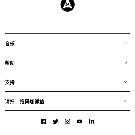
音乐
我们的音乐
帮助
搜索
常见问题
歌单
支持
我们如何运用AI
专辑
联系我们
合辑
请扫二维码加微信
关于我们
Facebook
Twitter
Instagram
YouTube
LinkedIn