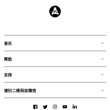
音乐
我们的音乐
帮助
搜索
常见问题
歌单
支持
我们如何运用AI
专辑
联系我们
合辑
请扫二维码加微信
关于我们
Facebook
Twitter
Instagram
YouTube
LinkedIn