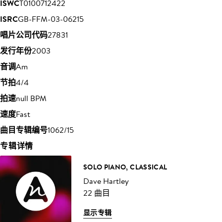
ISWC
T0100712422
ISRC
GB-FFM-03-06215
唱片公司代码
27831
发行年份
2003
音调
Am
节拍
4/4
拍速
null BPM
速度
Fast
曲目专辑编号
1062/15
专辑详情
SOLO PIANO, CLASSICAL
Dave Hartley
22 曲目
显示专辑