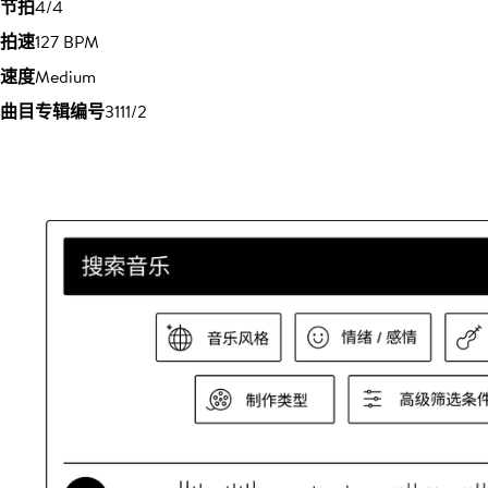
节拍
4/4
拍速
127 BPM
速度
Medium
曲目专辑编号
3111/2