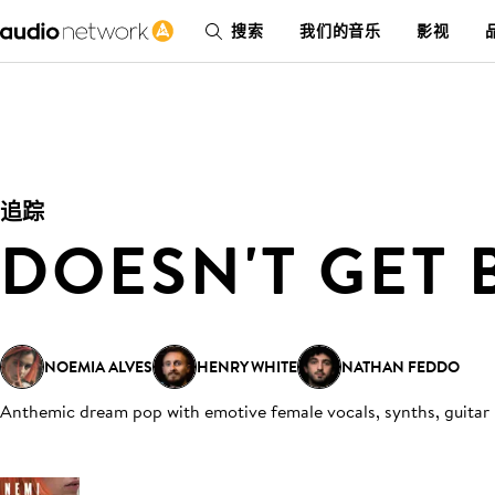
搜索
我们的音乐
影视
追踪
DOESN'T GET 
NOEMIA ALVES
HENRY WHITE
NATHAN FEDDO
Anthemic dream pop with emotive female vocals, synths, guitar