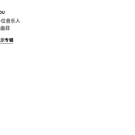
OU
多位音乐人
 曲目
显示专辑