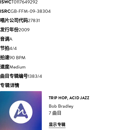
ISWC
T0117649292
ISRC
GB-FFM-09-38304
唱片公司代码
27831
发行年份
2009
音调
A
节拍
4/4
拍速
90 BPM
速度
Medium
曲目专辑编号
1383/4
专辑详情
TRIP HOP, ACID JAZZ
Bob Bradley
7 曲目
显示专辑