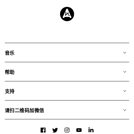
音乐
我们的音乐
帮助
搜索
常见问题
歌单
支持
我们如何运用AI
专辑
联系我们
合辑
请扫二维码加微信
关于我们
Facebook
Twitter
Instagram
YouTube
LinkedIn