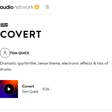
追踪
COVERT
TOM QUICK
Dramatic spy/thriller, tense theme, electronic effects & lots of
drums
.
Covert
3:26
Tom Quick