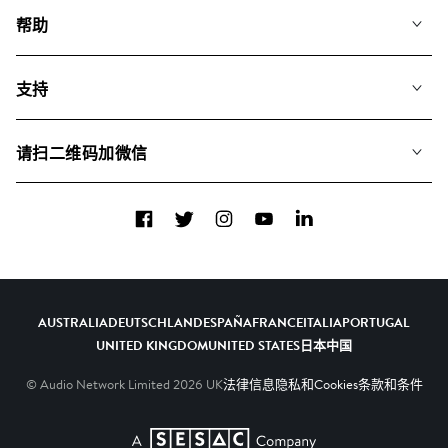
我们的音乐
帮助
搜索
常见问题
歌单
支持
我们如何运用AI
专辑
联系我们
合辑
请扫二维码加微信
关于我们
Facebook
Twitter
Instagram
YouTube
LinkedIn
AUSTRALIA
DEUTSCHLAND
ESPAÑA
FRANCE
ITALIA
PORTUGAL
UNITED KINGDOM
UNITED STATES
日本
中国
© Audio Network Limited
2026
UK
法律信息
隐私和Cookies
条款和条件
A SESAC Company