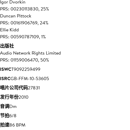
Igor Dvorkin
PRS: 00230113830, 25%
Duncan Pittock
PRS: 00161906769, 24%
Ellie Kidd
PRS: 00590787109, 1%
出版社
Audio Network Rights Limited
PRS: 01159006470, 50%
ISWC
T9092259499
ISRC
GB-FFM-10-53605
唱片公司代码
27831
发行年份
2010
音调
Dm
节拍
6/8
拍速
86 BPM