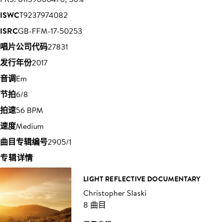
ISWC
T9237974082
ISRC
GB-FFM-17-50253
唱片公司代码
27831
发行年份
2017
音调
Em
节拍
6/8
拍速
56 BPM
速度
Medium
曲目专辑编号
2905/1
专辑详情
LIGHT REFLECTIVE DOCUMENTARY
Christopher Slaski
8 曲目