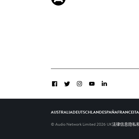
Facebook
Twitter
Instagram
YouTube
LinkedIn
AUSTRALIA
DEUTSCHLAND
ESPAÑA
FRANCE
IT
© Audio Network Limited
2026
UK
法律信息
隐私和C