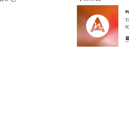
P
T
1