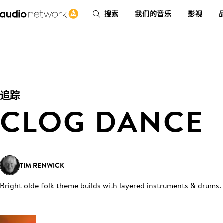
搜索
我们的音乐
影视
追踪
CLOG DANCE
TIM RENWICK
Bright olde folk theme builds with layered instruments & drums
.