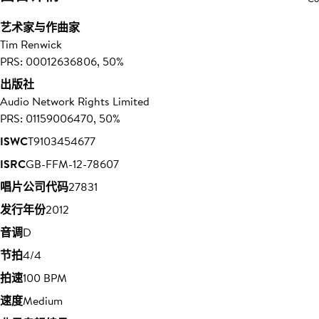
艺术家与作曲家
Tim Renwick
PRS: 00012636806, 50%
出版社
Audio Network Rights Limited
PRS: 01159006470, 50%
ISWC
T9103454677
ISRC
GB-FFM-12-78607
唱片公司代码
27831
发行年份
2012
音调
D
节拍
4/4
拍速
100 BPM
速度
Medium