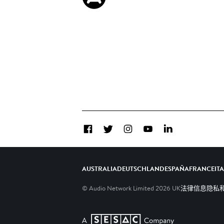
Facebook
Twitter
Instagram
YouTube
LinkedIn
AUSTRALIA
DEUTSCHLAND
ESPAÑA
FRANCE
IT
© Audio Network Limited
2026
UK
法律信息
隐私和C
A SESAC Company