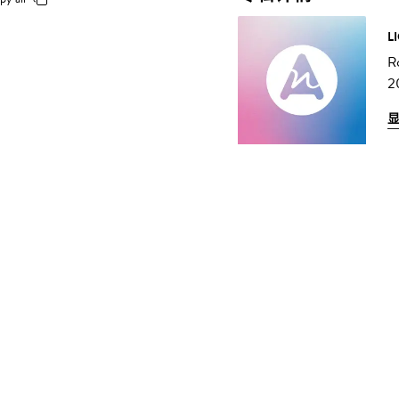
L
R
2