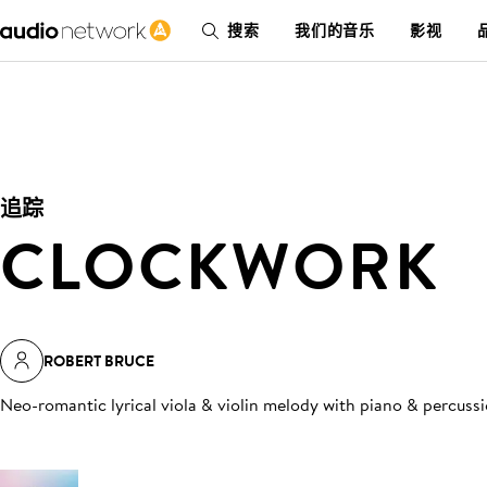
搜索
我们的音乐
影视
追踪
CLOCKWORK
ROBERT BRUCE
Neo-romantic lyrical viola & violin melody with piano & percuss