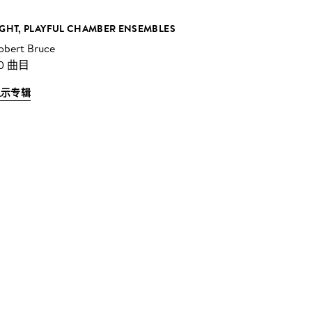
IGHT, PLAYFUL CHAMBER ENSEMBLES
obert Bruce
0 曲目
显示专辑