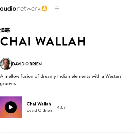
追踪
CHAI WALLAH
DAVID O'BRIEN
A mellow fusion of dreamy Indian elements with a Western
groove
.
Chai Wallah
4:07
David O'Brien