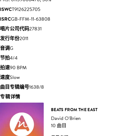
ISWC
T9126225705
ISRC
GB-FFM-11-63808
唱片公司代码
27831
发行年份
2011
音调
G
节拍
4/4
拍速
90 BPM
速度
Slow
曲目专辑编号
1638/8
专辑详情
BEATS FROM THE EAST
David O'Brien
10 曲目