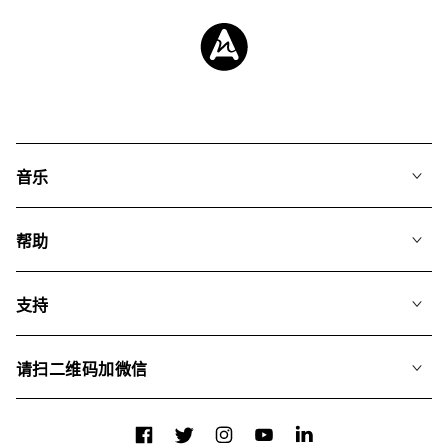
音乐
我们的音乐
帮助
搜索
常见问题
歌单
支持
我们如何运用AI
专辑
联系我们
合辑
请扫二维码加微信
关于我们
Facebook
Twitter
Instagram
YouTube
LinkedIn