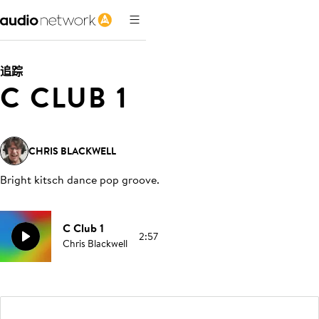
追踪
C CLUB 1
CHRIS BLACKWELL
Bright kitsch dance pop groove
.
C Club 1
2:57
Chris Blackwell