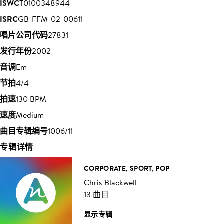
ISWC
T0100348944
ISRC
GB-FFM-02-00611
唱片公司代码
27831
发行年份
2002
音调
Em
节拍
4/4
拍速
130 BPM
速度
Medium
曲目专辑编号
1006/11
专辑详情
CORPORATE, SPORT, POP
Chris Blackwell
13 曲目
显示专辑