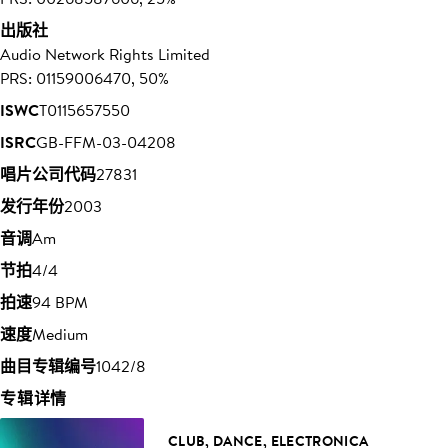
出版社
Audio Network Rights Limited
PRS: 01159006470, 50%
ISWC
T0115657550
ISRC
GB-FFM-03-04208
唱片公司代码
27831
发行年份
2003
音调
Am
节拍
4/4
拍速
94 BPM
速度
Medium
曲目专辑编号
1042/8
专辑详情
CLUB, DANCE, ELECTRONICA