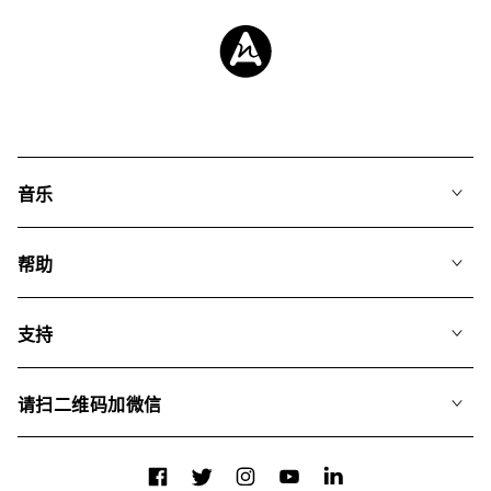
音乐
我们的音乐
帮助
搜索
常见问题
歌单
支持
我们如何运用AI
专辑
联系我们
合辑
请扫二维码加微信
关于我们
Facebook
Twitter
Instagram
YouTube
LinkedIn