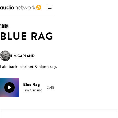
追踪
BLUE RAG
TIM GARLAND
Laid back, clarinet & piano rag
.
Blue Rag
2:48
Tim Garland