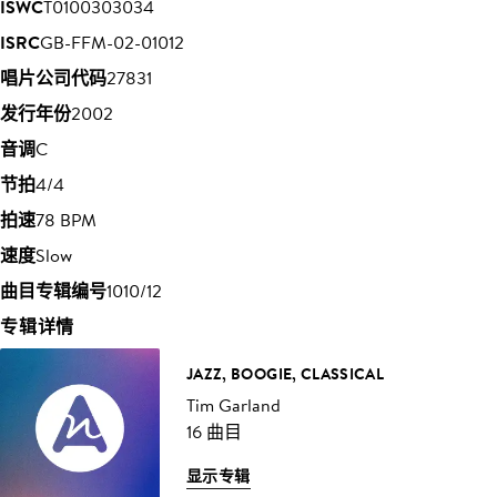
ISWC
T0100303034
ISRC
GB-FFM-02-01012
唱片公司代码
27831
发行年份
2002
音调
C
节拍
4/4
拍速
78 BPM
速度
Slow
曲目专辑编号
1010/12
专辑详情
JAZZ, BOOGIE, CLASSICAL
Tim Garland
16 曲目
显示专辑