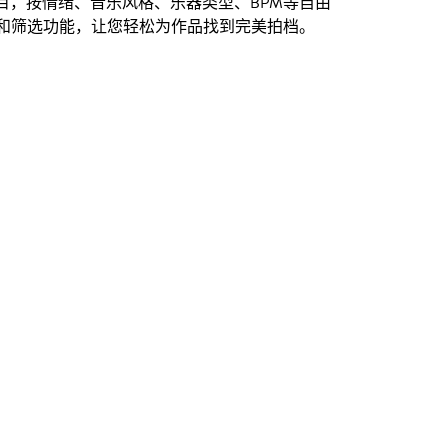
创曲目，按情绪、音乐风格、乐器类型、BPM等自由
和筛选功能，让您轻松为作品找到完美拍档。