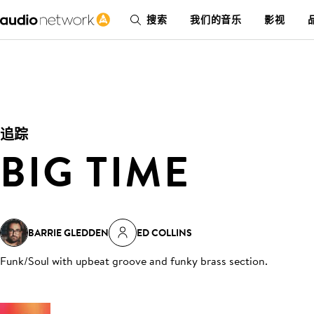
搜索
我们的音乐
影视
追踪
BIG TIME
BARRIE GLEDDEN
ED COLLINS
Funk/Soul with upbeat groove and funky brass section
.