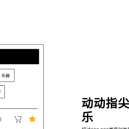
动动指
乐