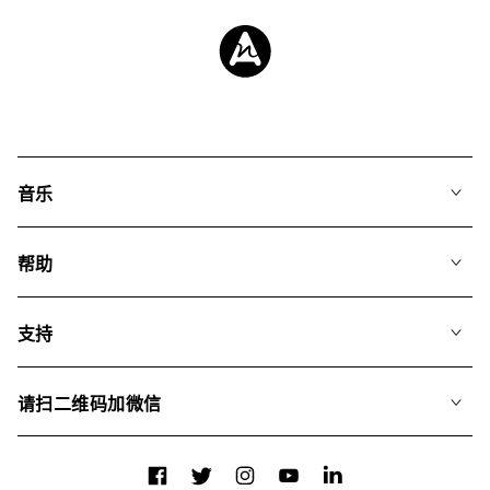
音乐
我们的音乐
帮助
搜索
常见问题
歌单
支持
我们如何运用AI
专辑
联系我们
合辑
请扫二维码加微信
关于我们
Facebook
Twitter
Instagram
YouTube
LinkedIn