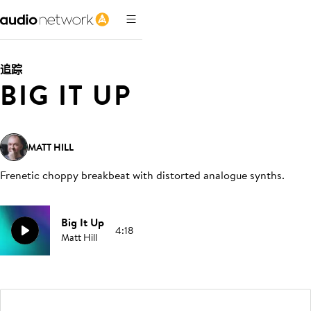
追踪
BIG IT UP
MATT HILL
Frenetic choppy breakbeat with distorted analogue synths
.
Big It Up
4:18
Matt Hill