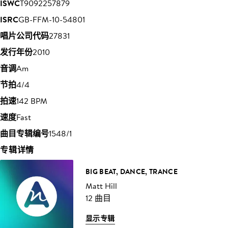
ISWC
T9092257879
ISRC
GB-FFM-10-54801
唱片公司代码
27831
发行年份
2010
音调
Am
节拍
4/4
拍速
142 BPM
速度
Fast
曲目专辑编号
1548/1
专辑详情
BIG BEAT, DANCE, TRANCE
Matt Hill
12 曲目
显示专辑