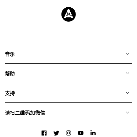
音乐
我们的音乐
帮助
搜索
常见问题
歌单
支持
我们如何运用AI
专辑
联系我们
合辑
请扫二维码加微信
关于我们
Facebook
Twitter
Instagram
YouTube
LinkedIn