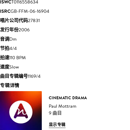
ISWC
T0116558634
ISRC
GB-FFM-06-16904
唱片公司代码
27831
发行年份
2006
音调
Dm
节拍
4/4
拍速
110 BPM
速度
Slow
曲目专辑编号
1169/4
专辑详情
CINEMATIC DRAMA
Paul Mottram
9 曲目
显示专辑