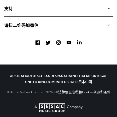
常见问题
歌单
支持
我们如何运用AI
专辑
联系我们
合辑
请扫二维码加微信
关于我们
Facebook
Twitter
Instagram
YouTube
LinkedIn
AUSTRALIA
DEUTSCHLAND
ESPAÑA
FRANCE
ITALIA
PORTUGAL
UNITED KINGDOM
UNITED STATES
日本
中国
© Audio Network Limited
2026
UK
法律信息
隐私和Cookies
条款和条件
A SESAC Company