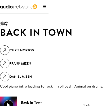
追踪
BACK IN TOWN
CHRIS NORTON
FRANK MIZEN
DANIEL MIZEN
Cool piano intro leading to rock 'n' roll bash. Animal on drums
.
Back In Town
1:24