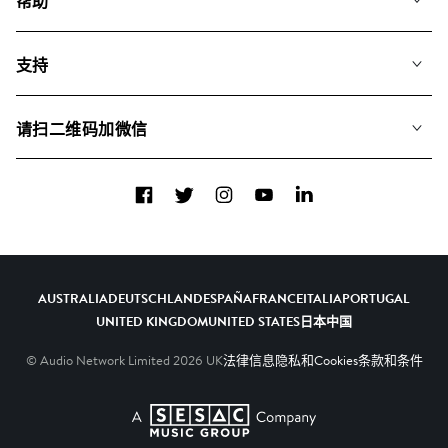
帮助
搜索
常见问题
歌单
支持
我们如何运用AI
专辑
联系我们
合辑
请扫二维码加微信
关于我们
Facebook
Twitter
Instagram
YouTube
LinkedIn
AUSTRALIA
DEUTSCHLAND
ESPAÑA
FRANCE
ITALIA
PORTUGAL
UNITED KINGDOM
UNITED STATES
日本
中国
© Audio Network Limited
2026
UK
法律信息
隐私和Cookies
条款和条件
A SESAC Company