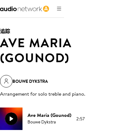
追踪
AVE MARIA
(GOUNOD)
BOUWE DYKSTRA
Arrangement for solo treble and piano
.
Ave Maria (Gounod)
2:57
Bouwe Dykstra