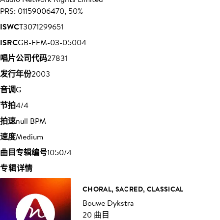
PRS: 01159006470, 50%
ISWC
T3071299651
ISRC
GB-FFM-03-05004
唱片公司代码
27831
发行年份
2003
音调
G
节拍
4/4
拍速
null BPM
速度
Medium
曲目专辑编号
1050/4
专辑详情
CHORAL, SACRED, CLASSICAL
Bouwe Dykstra
20 曲目