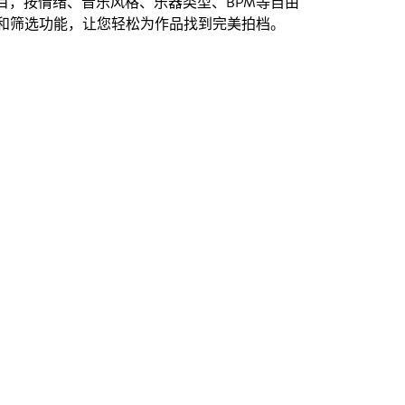
创曲目，按情绪、音乐风格、乐器类型、BPM等自由
和筛选功能，让您轻松为作品找到完美拍档。