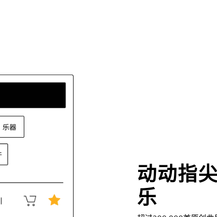
动动指
乐