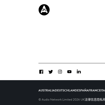
Facebook
Twitter
Instagram
YouTube
LinkedIn
AUSTRALIA
DEUTSCHLAND
ESPAÑA
FRANCE
IT
© Audio Network Limited
2026
UK
法律信息
隐私和C