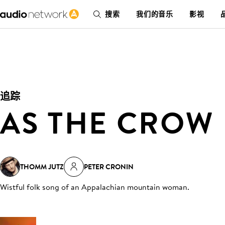
搜索
我们的音乐
影视
追踪
AS THE CROW 
THOMM JUTZ
PETER CRONIN
Wistful folk song of an Appalachian mountain woman
.