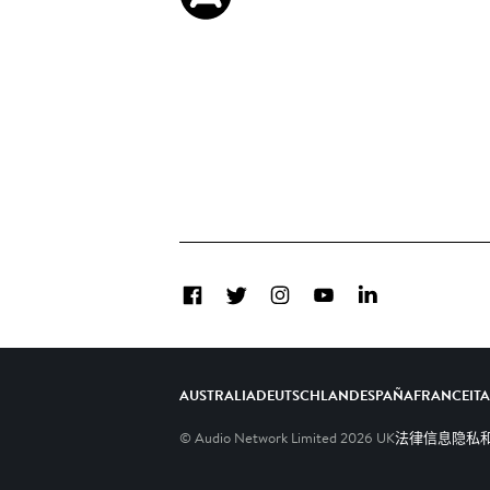
Facebook
Twitter
Instagram
YouTube
LinkedIn
AUSTRALIA
DEUTSCHLAND
ESPAÑA
FRANCE
IT
© Audio Network Limited
2026
UK
法律信息
隐私和C