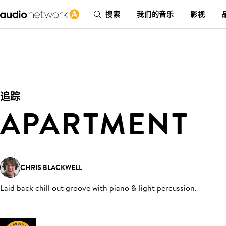
搜索
我们的音乐
影视
追踪
APARTMENT
CHRIS BLACKWELL
Laid back chill out groove with piano & light percussion
.