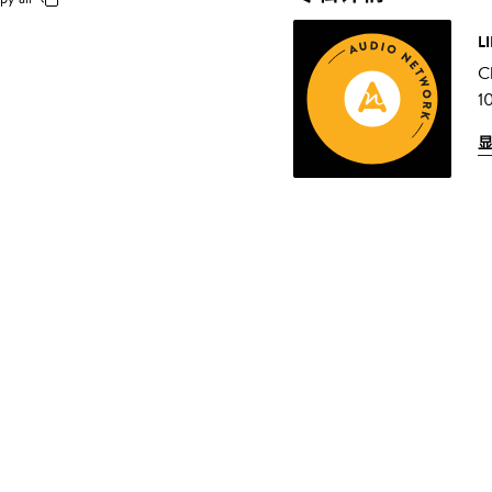
L
C
1