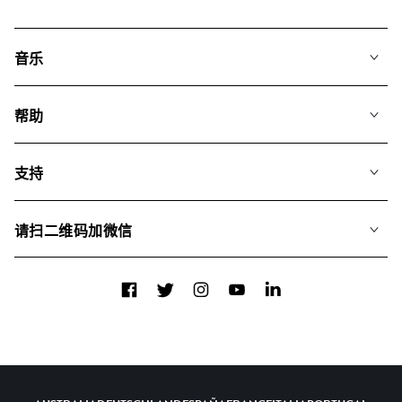
音乐
我们的音乐
帮助
搜索
常见问题
歌单
支持
我们如何运用AI
专辑
联系我们
合辑
请扫二维码加微信
关于我们
Facebook
Twitter
Instagram
YouTube
LinkedIn