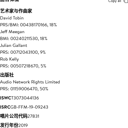
Copy all
艺术家与作曲家
David Tobin
PRS/BMI: 00438170166, 18%
Jeff Meegan
BMI: 00240211530, 18%
Julian Gallant
PRS: 00712043100, 9%
Rob Kelly
PRS: 00507218670, 5%
出版社
Audio Network Rights Limited
PRS: 01159006470, 50%
ISWC
T3073044136
ISRC
GB-FFM-19-09243
唱片公司代码
27831
发行年份
2019