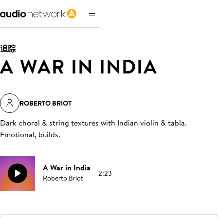
追踪
A WAR IN INDIA
ROBERTO BRIOT
Dark choral & string textures with Indian violin & tabla.
Emotional, builds
.
A War in India
2:23
Roberto Briot