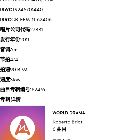
ISWC
T9246701440
ISRC
GB-FFM-11-62406
唱片公司代码
27831
发行年份
2011
音调
Am
节拍
4/4
拍速
90 BPM
速度
Slow
曲目专辑编号
1624/6
专辑详情
WORLD DRAMA
Roberto Briot
6 曲目