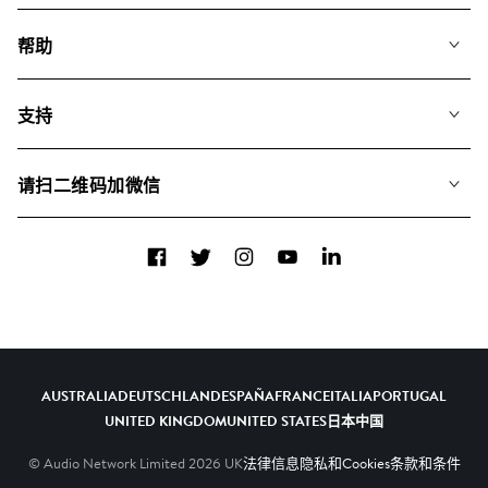
我们的音乐
帮助
搜索
常见问题
歌单
支持
我们如何运用AI
专辑
联系我们
合辑
请扫二维码加微信
关于我们
Facebook
Twitter
Instagram
YouTube
LinkedIn
AUSTRALIA
DEUTSCHLAND
ESPAÑA
FRANCE
ITALIA
PORTUGAL
UNITED KINGDOM
UNITED STATES
日本
中国
© Audio Network Limited
2026
UK
法律信息
隐私和Cookies
条款和条件