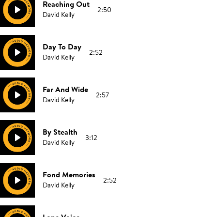
Reaching Out
2:50
David Kelly
Day To Day
2:52
David Kelly
Far And Wide
2:57
David Kelly
By Stealth
3:12
David Kelly
Fond Memories
2:52
David Kelly