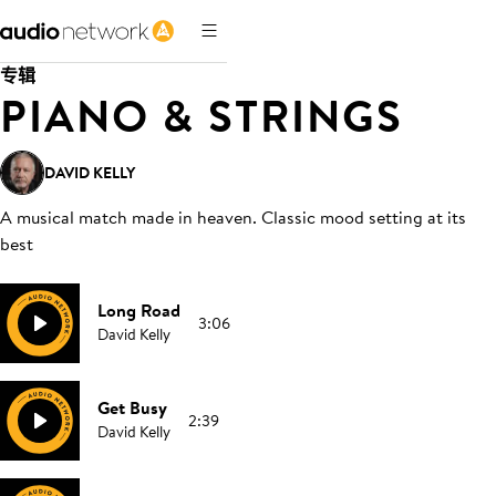
专辑
PIANO & STRINGS
DAVID KELLY
A musical match made in heaven. Classic mood setting at its
best
Long Road
3:06
David Kelly
Get Busy
2:39
David Kelly