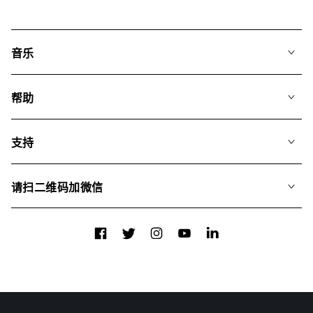
音乐
我们的音乐
帮助
搜索
常见问题
歌单
支持
我们如何运用AI
专辑
联系我们
合辑
请扫二维码加微信
关于我们
Facebook
Twitter
Instagram
YouTube
LinkedIn