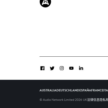
Facebook
Twitter
Instagram
YouTube
LinkedIn
AUSTRALIA
DEUTSCHLAND
ESPAÑA
FRANCE
IT
© Audio Network Limited
2026
UK
法律信息
隐私和C