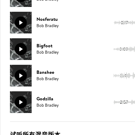
Nosferatu
3:17
Bob Bradley
Bigfoot
3:09
Bob Bradley
Banshee
3:41
Bob Bradley
Godzilla
2:57
Bob Bradley
试听所有混音版本