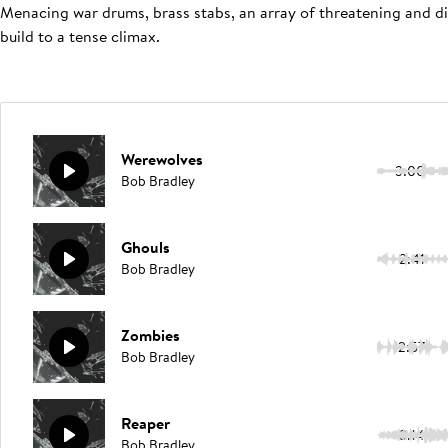
Menacing war drums, brass stabs, an array of threatening and di
build to a tense climax.
Werewolves
3:00
Bob Bradley
Ghouls
2:41
Bob Bradley
Zombies
2:57
Bob Bradley
Reaper
3:14
Bob Bradley