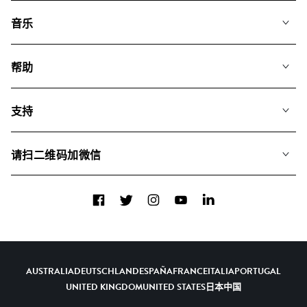
音乐
我们的音乐
帮助
搜索
常见问题
歌单
支持
我们如何运用AI
专辑
联系我们
合辑
请扫二维码加微信
关于我们
Facebook
Twitter
Instagram
YouTube
LinkedIn
AUSTRALIA
DEUTSCHLAND
ESPAÑA
FRANCE
ITALIA
PORTUGAL
UNITED KINGDOM
UNITED STATES
日本
中国