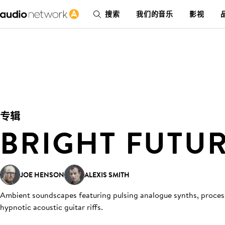
搜索
我们的音乐
影视
专辑
BRIGHT FUTU
JOE HENSON
ALEXIS SMITH
Ambient soundscapes featuring pulsing analogue synths, process
hypnotic acoustic guitar riffs.