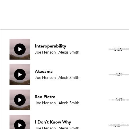
Interoperability
2:58
Joe Henson | Alexis Smith
Atacama
3:17
Joe Henson | Alexis Smith
San Pietro
3:17
Joe Henson | Alexis Smith
I Don't Know Why
3:07
Joe Henson | Alexis Smith