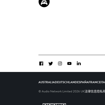
Facebook
Twitter
Instagram
YouTube
LinkedIn
AUSTRALIA
DEUTSCHLAND
ESPAÑA
FRANCE
IT
© Audio Network Limited
2026
UK
法律信息
隐私和C