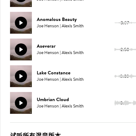
Anomalous Beauty
3:07
Joe Henson | Alexis Smith
Aseverar
2:58
Joe Henson | Alexis Smith
Lake Constance
3:03
Joe Henson | Alexis Smith
Umbrian Cloud
3:05
Joe Henson | Alexis Smith
试听所有混音版本