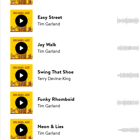
Easy Street
3:15
Tim Garland
Jay Walk
2:09
Tim Garland
Swing That Shoe
2:56
Terry Devine-King
Funky Rhomboid
3:42
Tim Garland
Neon & Lies
2:24
Tim Garland