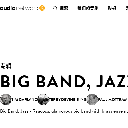
搜索
我们的音乐
影视
专辑
BIG BAND, JAZ
TIM GARLAND
TERRY DEVINE-KING
PAUL MOTTRAM
Big Band, Jazz - Raucous, glamorous big band with brass ensem