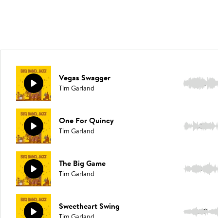
Vegas Swagger
2:32
Tim Garland
One For Quincy
1:39
Tim Garland
The Big Game
1:34
Tim Garland
Sweetheart Swing
2:17
Tim Garland