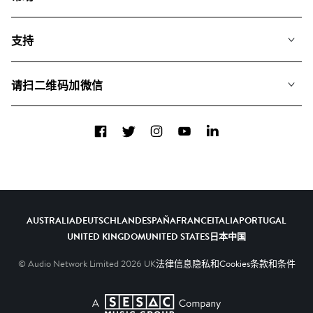
搜索
常见问题
歌单
支持
我们如何运用AI
专辑
联系我们
合辑
请扫二维码加微信
关于我们
Facebook
Twitter
Instagram
YouTube
LinkedIn
AUSTRALIA
DEUTSCHLAND
ESPAÑA
FRANCE
ITALIA
PORTUGAL
UNITED KINGDOM
UNITED STATES
日本
中国
© Audio Network Limited
2026
UK
法律信息
隐私和Cookies
条款和条件
A SESAC Company