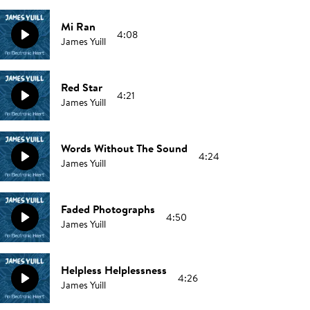
Mi Ran
4:08
James Yuill
Red Star
4:21
James Yuill
Words Without The Sound
4:24
James Yuill
Faded Photographs
4:50
James Yuill
Helpless Helplessness
4:26
James Yuill